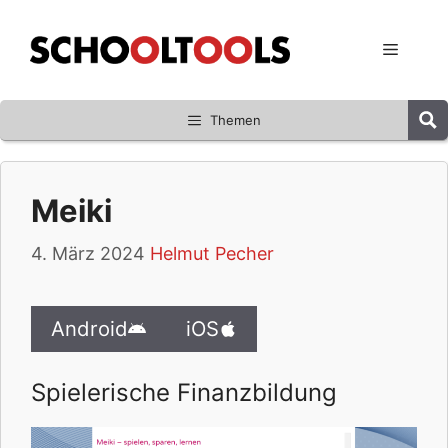
Zum
Inhalt
Menü
springen
Themen
Meiki
4. März 2024
Helmut Pecher
Android
iOS
Spielerische Finanzbildung