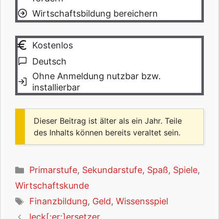
Wirtschaftsbildung bereichern
Kostenlos
Deutsch
Ohne Anmeldung nutzbar bzw.
installierbar
Dieser Beitrag ist älter als ein Jahr. Teile
des Inhalts können bereits veraltet sein.
Kategorien
Primarstufe
,
Sekundarstufe
,
Spaß
,
Spiele
,
Wirtschaftskunde
Schlagwörter
Finanzbildung
,
Geld
,
Wissensspiel
leck[:er:]ersetzer