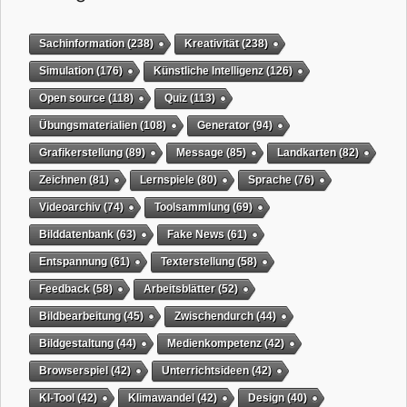
Sachinformation
(238)
Kreativität
(238)
Simulation
(176)
Künstliche Intelligenz
(126)
Open source
(118)
Quiz
(113)
Übungsmaterialien
(108)
Generator
(94)
Grafikerstellung
(89)
Message
(85)
Landkarten
(82)
Zeichnen
(81)
Lernspiele
(80)
Sprache
(76)
Videoarchiv
(74)
Toolsammlung
(69)
Bilddatenbank
(63)
Fake News
(61)
Entspannung
(61)
Texterstellung
(58)
Feedback
(58)
Arbeitsblätter
(52)
Bildbearbeitung
(45)
Zwischendurch
(44)
Bildgestaltung
(44)
Medienkompetenz
(42)
Browserspiel
(42)
Unterrichtsideen
(42)
KI-Tool
(42)
Klimawandel
(42)
Design
(40)