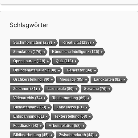
Schlagwörter
Sachinformation
(238)
Kreativität
(238)
Simulation
(176)
Künstliche Intelligenz
(126)
Open source
(118)
Quiz
(113)
Übungsmaterialien
(108)
Generator
(94)
Grafikerstellung
(89)
Message
(85)
Landkarten
(82)
Zeichnen
(81)
Lernspiele
(80)
Sprache
(76)
Videoarchiv
(74)
Toolsammlung
(69)
Bilddatenbank
(63)
Fake News
(61)
Entspannung
(61)
Texterstellung
(58)
Feedback
(58)
Arbeitsblätter
(52)
Bildbearbeitung
(45)
Zwischendurch
(44)