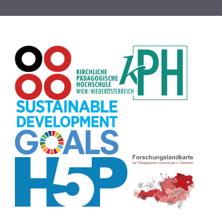
Passwort
(8)
Recherche
(8)
Karaoke
(8)
Rechtschreibung
(8)
Rollenspiel
(8)
Zeichen
(8)
Pflanzenbestimmung
(8)
Adventskalender
(8)
Workshop
(8)
Rhythmus
(8)
Pflanzen
(8)
Datensicherheit
(8)
Bildschirmschoner
(8)
Planetensystem
(8)
Kompetenzen
(8)
Wortschatz
(8)
Zitate
(8)
Meditation
(8)
Plakat
(8)
Collage
(8)
Topografie
(7)
Argumentation
(7)
Schulweg
(7)
Grafik
(7)
Fotopädagogik
(7)
EU
(7)
Zeichenspiel
(7)
Aufbauspiel
(7)
Visualisierung
(7)
Glücksrad
(7)
Musikbildung
(7)
Audioaufnahme
(7)
Sitzplan
(7)
Listen
(7)
Tabellen
(7)
Muster
(7)
Organisation
(7)
Märchen
(7)
Lärmampel
(7)
Symbole
(7)
Symmetrie
(7)
Fahrrad
(7)
Bildgeschichte
(7)
Naturklänge
(7)
Malen
(7)