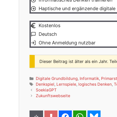
Haptische und ergänzende digitale 
Kostenlos
Deutsch
Ohne Anmeldung nutzbar
Dieser Beitrag ist älter als ein Jahr. Tei
Kategorien
Digitale Grundbildung
,
Informatik
,
Primars
Schlagwörter
Denkspiel
,
Lernspiele
,
logisches Denken
,
T
SoekiaGPT
Zukunftswebseite