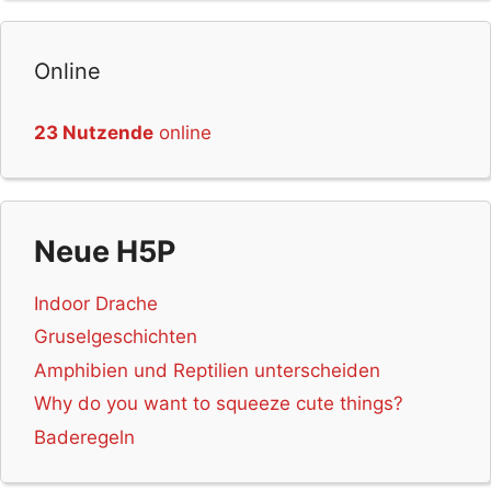
Selbstgesteuertes Lernen
(31)
Tiere
(29)
virtuelles Whiteboard
(29)
Weihnachten
(29)
Online
Avatar
(28)
Brainstorming
(28)
Mediennutzung
(28)
Textgestaltung
(27)
Fremdsprache
(27)
23 Nutzende
online
Bilderstellung
(27)
Programmierung
(26)
Emojis
(26)
Hörtexte
(26)
Zufallsgenerator
(26)
Pausenunterhaltung
(25)
Gamification
(24)
Gesellschaft
(24)
Musikinstrument
(24)
Lesen
(24)
Neue H5P
Wald
(24)
Serious Game
(24)
Komponieren
(24)
Geschicklichkeitsspiel
(23)
Animation
(23)
Indoor Drache
Lesetexte
(23)
Technik
(23)
DSGVO konform
(23)
Gruselgeschichten
Präsentation
(22)
Netzkultur
(22)
Mindmap
(21)
Amphibien und Reptilien unterscheiden
Podcast
(21)
Diskussion
(20)
logisches Denken
(20)
Why do you want to squeeze cute things?
Denkspiel
(20)
Ausmalbild
(20)
Multiplayer
(19)
Baderegeln
Naturbeobachtung
(19)
Webradio
(19)
Pausenfolie
(19)