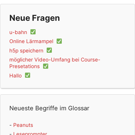
Unterrichtsfilm
(19)
Umweltschutz
(18)
Schriftart
(18)
Geometrie
(18)
Comics
(18)
Farben
(18)
Neue Fragen
Videokonferenz
(17)
Schreibanlass
(17)
Algorithmen
(17)
Reflexion
(17)
Basteln
(16)
u-bahn
Infografik
(16)
Classroom Management
(16)
Online Lärmampel
Leseförderung
(16)
Gelegenheitsspiel
(16)
h5p speichern
Webseite
(16)
Nachhaltigkeit
(16)
DAZ
(16)
möglicher Video-Umfang bei Course-
Wortwolke
(16)
BNE
(16)
Lernbausteine
(16)
Presetations
Lexikon
(16)
Umfragen
(16)
3D
(15)
Wetter
(15)
Hallo
Coding
(15)
Augmented Reality
(15)
Einstieg
(15)
GIF
(15)
Entdeckungsreise
(15)
News
(14)
Experimente
(14)
Wörterbuch
(14)
Memes
(14)
Neueste Begriffe im Glossar
Nationalsozialismus
(14)
Grundrechnungsarten
(14)
Audioarchiv
(14)
Datenschutz
(14)
Peanuts
Musikdatenbank
(14)
Kartengestaltung
(13)
Leseprompter