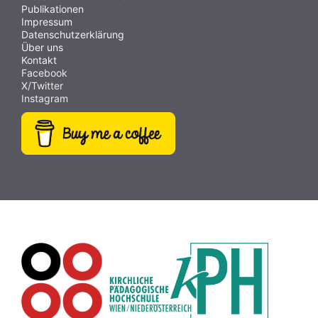
Konvertierung
(10)
Energie
(10)
Gedichte
(10)
Publikationen
Impressum
Textanalyse
(10)
Schreibtrainer
(9)
SDG
(9)
Datenschutzerklärung
Über uns
Webcam
(9)
Videobearbeitung
(9)
E-Mail
(9)
Kontakt
Hörbücher
(9)
Buch
(9)
Papiervorlagen
(9)
Facebook
X/Twitter
Abstimmung
(9)
Bildrätsel
(9)
Antisemitismus
(9)
Instagram
Weltraum
(9)
MINT
(9)
Fotografie
(9)
Rezepte
(9)
Dateiversand
(9)
Creative Commons
(9)
Pflanzen
(8)
Plakat
(8)
Wiki
(8)
Workshop
(8)
Rechtschreibung
(8)
Zeichen
(8)
Puzzle
(8)
Meditation
(8)
Rollenspiel
(8)
Globus
(8)
Datensicherheit
(8)
Übersetzen
(8)
Recherche
(8)
Wortschatz
(8)
Zitate
(8)
Karaoke
(8)
Adventskalender
(8)
Pflanzenbestimmung
(8)
Passwort
(8)
Rhythmus
(8)
Collage
(8)
Kompetenzen
(8)
Bildschirmschoner
(8)
Glücksrad
(7)