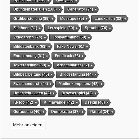
Übungsmaterialien
(108)
Generator
(94)
Grafikerstellung
(89)
Message
(85)
Landkarten
(82)
Zeichnen
(81)
Lernspiele
(80)
Sprache
(76)
Videoarchiv
(74)
Toolsammlung
(69)
Bilddatenbank
(63)
Fake News
(61)
Entspannung
(61)
Feedback
(58)
Texterstellung
(58)
Arbeitsblätter
(52)
Bildbearbeitung
(45)
Bildgestaltung
(44)
Zwischendurch
(44)
Medienkompetenz
(42)
Unterrichtsideen
(42)
Browserspiel
(42)
KI-Tool
(42)
Klimawandel
(42)
Design
(40)
Geräusche
(40)
Demokratie
(37)
Rätsel
(34)
Grafikgestaltung
(32)
Timer
(32)
Wissensspiel
(31)
Mehr anzeigen
QR-Code
(31)
Suchmaschine
(31)