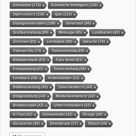
Simulation
(176)
Künstliche Intelligenz
(126)
Open source
(118)
Quiz
(113)
Übungsmaterialien
(108)
Generator
(94)
Grafikerstellung
(89)
Message
(85)
Landkarten
(82)
Zeichnen
(81)
Lernspiele
(80)
Sprache
(76)
Videoarchiv
(74)
Toolsammlung
(69)
Bilddatenbank
(63)
Fake News
(61)
Entspannung
(61)
Texterstellung
(58)
Feedback
(58)
Arbeitsblätter
(52)
Bildbearbeitung
(45)
Zwischendurch
(44)
Bildgestaltung
(44)
Medienkompetenz
(42)
Browserspiel
(42)
Unterrichtsideen
(42)
KI-Tool
(42)
Klimawandel
(42)
Design
(40)
Geräusche
(40)
Demokratie
(37)
Rätsel
(34)
Grafikgestaltung
(32)
Timer
(32)
Wissensspiel
(31)