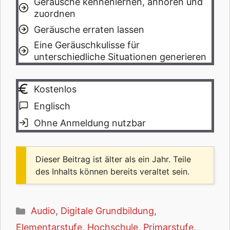
Geräusche kennenlernen, anhören und
zuordnen
Geräusche erraten lassen
Eine Geräuschkulisse für
unterschiedliche Situationen generieren
Kostenlos
Englisch
Ohne Anmeldung nutzbar
Dieser Beitrag ist älter als ein Jahr. Teile
des Inhalts können bereits veraltet sein.
Kategorien
Audio
,
Digitale Grundbildung
,
Elementarstufe
,
Hochschule
,
Primarstufe
,