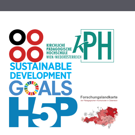
Rechtschreibung
(8)
Zeichen
(8)
Puzzle
(8)
Meditation
(8)
Rollenspiel
(8)
Globus
(8)
Datensicherheit
(8)
Übersetzen
(8)
Recherche
(8)
Wortschatz
(8)
Zitate
(8)
Karaoke
(8)
Adventskalender
(8)
Pflanzenbestimmung
(8)
Passwort
(8)
Rhythmus
(8)
Collage
(8)
Kompetenzen
(8)
Bildschirmschoner
(8)
Glücksrad
(7)
Audioaufnahme
(7)
Lärmampel
(7)
Tabellen
(7)
Anleitung
(7)
Argumentation
(7)
Symmetrie
(7)
Topografie
(7)
Fotopädagogik
(7)
Märchen
(7)
Malen
(7)
Muster
(7)
Erzählanlass
(7)
EU
(7)
Sitzplan
(7)
Grafik
(7)
Aufbauspiel
(7)
Chatbot
(7)
Bildgeschichte
(7)
Organisation
(7)
Naturklänge
(7)
Musikbildung
(7)
Finanzbildung
(7)
Sprechimpuls
(7)
Strukturierung
(7)
H5P
(7)
Faltanleitungen
(7)