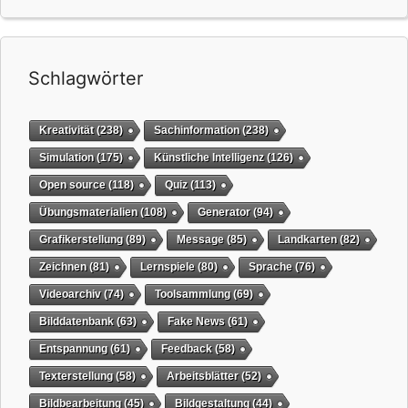
Schlagwörter
Kreativität
(238)
Sachinformation
(238)
Simulation
(175)
Künstliche Intelligenz
(126)
Open source
(118)
Quiz
(113)
Übungsmaterialien
(108)
Generator
(94)
Grafikerstellung
(89)
Message
(85)
Landkarten
(82)
Zeichnen
(81)
Lernspiele
(80)
Sprache
(76)
Videoarchiv
(74)
Toolsammlung
(69)
Bilddatenbank
(63)
Fake News
(61)
Entspannung
(61)
Feedback
(58)
Texterstellung
(58)
Arbeitsblätter
(52)
Bildbearbeitung
(45)
Bildgestaltung
(44)