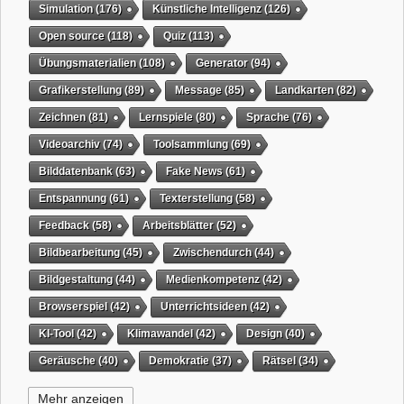
Simulation
(176)
Künstliche Intelligenz
(126)
Open source
(118)
Quiz
(113)
Übungsmaterialien
(108)
Generator
(94)
Grafikerstellung
(89)
Message
(85)
Landkarten
(82)
Zeichnen
(81)
Lernspiele
(80)
Sprache
(76)
Videoarchiv
(74)
Toolsammlung
(69)
Bilddatenbank
(63)
Fake News
(61)
Entspannung
(61)
Texterstellung
(58)
Feedback
(58)
Arbeitsblätter
(52)
Bildbearbeitung
(45)
Zwischendurch
(44)
Bildgestaltung
(44)
Medienkompetenz
(42)
Browserspiel
(42)
Unterrichtsideen
(42)
KI-Tool
(42)
Klimawandel
(42)
Design
(40)
Geräusche
(40)
Demokratie
(37)
Rätsel
(34)
Grafikgestaltung
(32)
Timer
(32)
Wissensspiel
(31)
Mehr anzeigen