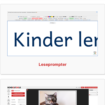
Leseprompter