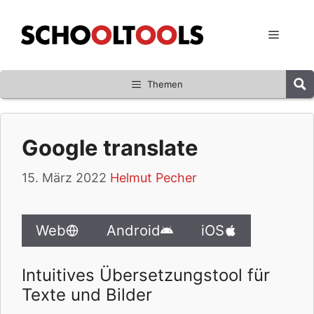
Zum
Inhalt
Menü
springen
Themen
Google translate
15. März 2022
Helmut Pecher
Web
Android
iOS
Intuitives Übersetzungstool für
Texte und Bilder