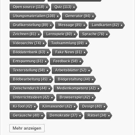
Open source
(118)
Quiz
(113)
Übungsmaterialien
(108)
Generator
(94)
Grafikerstellung
(89)
Message
(85)
Landkarten
(82)
Zeichnen
(81)
Lernspiele
(80)
Sprache
(76)
Videoarchiv
(74)
Toolsammlung
(69)
Bilddatenbank
(63)
Fake News
(61)
Entspannung
(61)
Feedback
(58)
Texterstellung
(58)
Arbeitsblätter
(52)
Bildbearbeitung
(45)
Bildgestaltung
(44)
Zwischendurch
(44)
Medienkompetenz
(42)
Unterrichtsideen
(42)
Browserspiel
(42)
KI-Tool
(42)
Klimawandel
(42)
Design
(40)
Geräusche
(40)
Demokratie
(37)
Rätsel
(34)
Grafikgestaltung
(32)
Timer
(32)
Wissensspiel
(31)
Mehr anzeigen
QR-Code
(31)
Suchmaschine
(31)