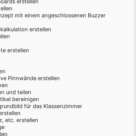
oards erstellen
ellen
zept mit einem angeschlossenen Buzzer
kalkulation erstellen
ellen
n
e erstellen
en
ive Pinnwände erstellen
hen
en und teilen
ikel bereinigen
rgrundbild für das Klassenzimmer
rstellen
, etc. erstellen
ge
len