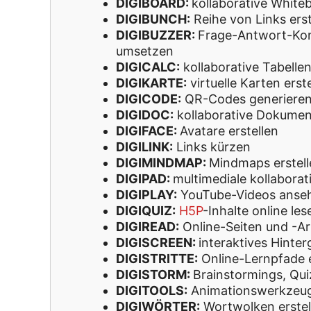
DIGIBOARD:
kollaborative Whiteb
DIGIBUNCH:
Reihe von Links erst
DIGIBUZZER:
Frage-Antwort-Kon
umsetzen
DIGICALC:
kollaborative Tabellen
DIGIKARTE:
virtuelle Karten erst
DIGICODE:
QR-Codes generiere
DIGIDOC:
kollaborative Dokument
DIGIFACE:
Avatare erstellen
DIGILINK:
Links kürzen
DIGIMINDMAP:
Mindmaps erstell
DIGIPAD:
multimediale kollaborat
DIGIPLAY:
YouTube-Videos anse
DIGIQUIZ:
H5P
-Inhalte online les
DIGIREAD:
Online-Seiten und -Art
DIGISCREEN:
interaktives Hinte
DIGISTRITTE:
Online-Lernpfade e
DIGISTORM:
Brainstormings, Quiz
DIGITOOLS:
Animationswerkzeu
DIGIWÖRTER:
Wortwolken erstel