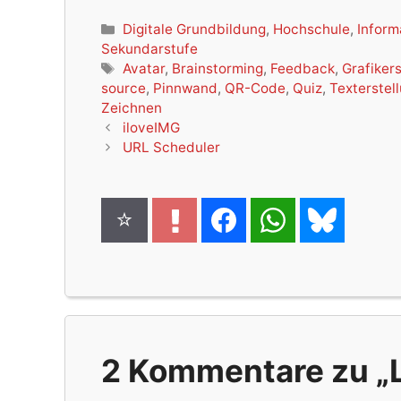
Kategorien
Digitale Grundbildung
,
Hochschule
,
Inform
Sekundarstufe
Schlagwörter
Avatar
,
Brainstorming
,
Feedback
,
Grafiker
source
,
Pinnwand
,
QR-Code
,
Quiz
,
Texterstel
Zeichnen
iloveIMG
URL Scheduler
2 Kommentare zu „L