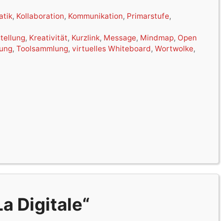
atik
,
Kollaboration
,
Kommunikation
,
Primarstufe
,
stellung
,
Kreativität
,
Kurzlink
,
Message
,
Mindmap
,
Open
lung
,
Toolsammlung
,
virtuelles Whiteboard
,
Wortwolke
,
a Digitale“