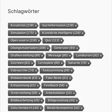
Schlagwörter
Kreativität
(238)
Sachinformation
(238)
Simulation
(175)
Künstliche Intelligenz
(126)
Open source
(118)
Quiz
(113)
Übungsmaterialien
(108)
Generator
(94)
Grafikerstellung
(89)
Message
(85)
Landkarten
(82)
Zeichnen
(81)
Lernspiele
(80)
Sprache
(76)
Videoarchiv
(74)
Toolsammlung
(69)
Bilddatenbank
(63)
Fake News
(61)
Entspannung
(61)
Feedback
(58)
Texterstellung
(58)
Arbeitsblätter
(52)
Bildbearbeitung
(45)
Bildgestaltung
(44)
Zwischendurch
(44)
Medienkompetenz
(42)