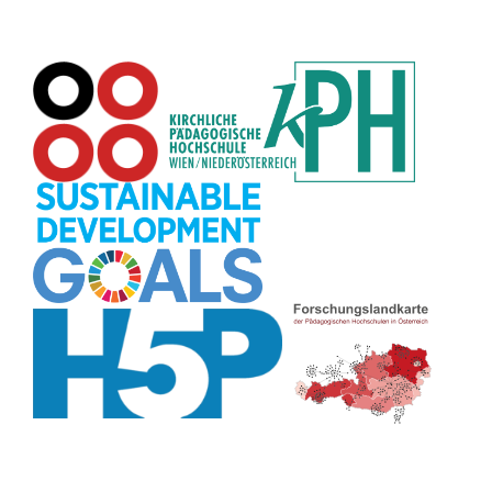
Datensicherheit
(8)
Übersetzen
(8)
Recherche
(8)
Wortschatz
(8)
Zitate
(8)
Karaoke
(8)
Adventskalender
(8)
Pflanzenbestimmung
(8)
Passwort
(8)
Rhythmus
(8)
Collage
(8)
Kompetenzen
(8)
Bildschirmschoner
(8)
Glücksrad
(7)
Audioaufnahme
(7)
Lärmampel
(7)
Tabellen
(7)
Anleitung
(7)
Argumentation
(7)
Symmetrie
(7)
Topografie
(7)
Fotopädagogik
(7)
Märchen
(7)
Malen
(7)
Muster
(7)
Erzählanlass
(7)
EU
(7)
Sitzplan
(7)
Grafik
(7)
Aufbauspiel
(7)
Chatbot
(7)
Bildgeschichte
(7)
Organisation
(7)
Naturklänge
(7)
Musikbildung
(7)
Finanzbildung
(7)
Sprechimpuls
(7)
Strukturierung
(7)
H5P
(7)
Faltanleitungen
(7)
Legasthenie
(7)
Stressabbau
(7)
Schulweg
(7)
Kurzlink
(7)
Zivilcourage
(7)
Fahrrad
(7)