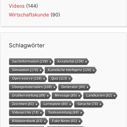
Videos
(144)
Wirtschaftskunde
(90)
Schlagwörter
Sachinformation
(238)
Kreativität
(238)
Simulation
(176)
Künstliche Intelligenz
(126)
Open source
(118)
Quiz
(113)
Übungsmaterialien
(108)
Generator
(94)
Grafikerstellung
(89)
Message
(85)
Landkarten
(82)
Zeichnen
(81)
Lernspiele
(80)
Sprache
(76)
Videoarchiv
(74)
Toolsammlung
(69)
Bilddatenbank
(63)
Fake News
(61)