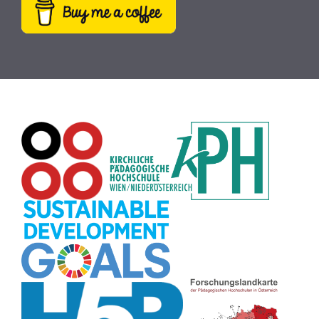
Webcam
(9)
Rezepte
(9)
Schreibtrainer
(9)
Buch
(9)
MINT
(9)
Bildrätsel
(9)
E-Mail
(9)
Globus
(8)
Puzzle
(8)
Wiki
(8)
Übersetzen
(8)
Passwort
(8)
Recherche
(8)
Karaoke
(8)
Rechtschreibung
(8)
Rollenspiel
(8)
Zeichen
(8)
Pflanzenbestimmung
(8)
Adventskalender
(8)
Workshop
(8)
Rhythmus
(8)
Pflanzen
(8)
Datensicherheit
(8)
Bildschirmschoner
(8)
Planetensystem
(8)
Kompetenzen
(8)
Wortschatz
(8)
Zitate
(8)
Meditation
(8)
Plakat
(8)
Collage
(8)
Topografie
(7)
Argumentation
(7)
Schulweg
(7)
Grafik
(7)
Fotopädagogik
(7)
EU
(7)
Zeichenspiel
(7)
Aufbauspiel
(7)
Visualisierung
(7)
Glücksrad
(7)
Musikbildung
(7)
Audioaufnahme
(7)
Sitzplan
(7)
Listen
(7)
Tabellen
(7)
Muster
(7)