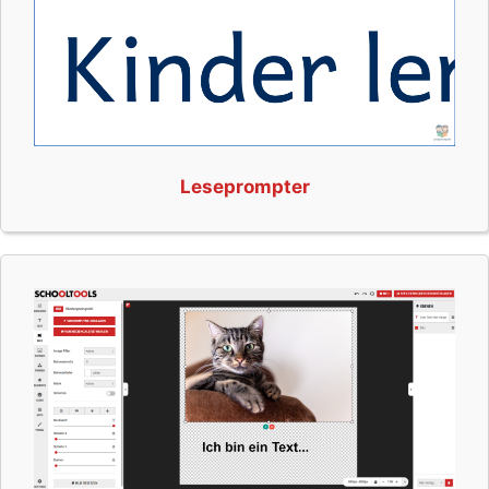
Leseprompter