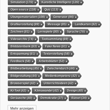
Simulation
(176)
Künstliche Intelligenz
(126)
Open source
(118)
Quiz
(113)
Übungsmaterialien
(108)
Generator
(94)
Grafikerstellung
(89)
Message
(85)
Landkarten
(82)
Zeichnen
(81)
Lernspiele
(80)
Sprache
(76)
Videoarchiv
(74)
Toolsammlung
(69)
Bilddatenbank
(63)
Fake News
(61)
Entspannung
(61)
Texterstellung
(58)
Feedback
(58)
Arbeitsblätter
(52)
Bildbearbeitung
(45)
Zwischendurch
(44)
Bildgestaltung
(44)
Medienkompetenz
(42)
Browserspiel
(42)
Unterrichtsideen
(42)
KI-Tool
(42)
Klimawandel
(42)
Design
(40)
Geräusche
(40)
Demokratie
(37)
Rätsel
(34)
Grafikgestaltung
(32)
Timer
(32)
Wissensspiel
(31)
Mehr anzeigen