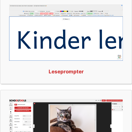
Leseprompter