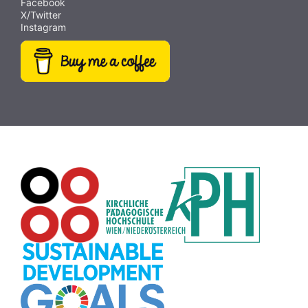
Facebook
X/Twitter
Videobearbeitung
(9)
Papiervorlagen
(9)
Fotografie
(9)
Instagram
Hörbücher
(9)
SDG
(9)
Antisemitismus
(9)
Webcam
(9)
Rezepte
(9)
Schreibtrainer
(9)
Buch
(9)
MINT
(9)
Bildrätsel
(9)
E-Mail
(9)
Globus
(8)
Puzzle
(8)
Wiki
(8)
Übersetzen
(8)
Passwort
(8)
Recherche
(8)
Karaoke
(8)
Rechtschreibung
(8)
Rollenspiel
(8)
Zeichen
(8)
Pflanzenbestimmung
(8)
Adventskalender
(8)
Workshop
(8)
Rhythmus
(8)
Pflanzen
(8)
Datensicherheit
(8)
Bildschirmschoner
(8)
Planetensystem
(8)
Kompetenzen
(8)
Wortschatz
(8)
Zitate
(8)
Meditation
(8)
Plakat
(8)
Collage
(8)
Topografie
(7)
Argumentation
(7)
Schulweg
(7)
Grafik
(7)
Fotopädagogik
(7)
EU
(7)