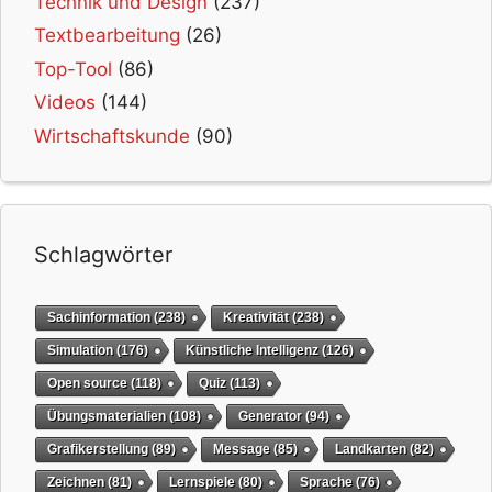
Technik und Design
(237)
Textbearbeitung
(26)
Top-Tool
(86)
Videos
(144)
Wirtschaftskunde
(90)
Schlagwörter
Sachinformation
(238)
Kreativität
(238)
Simulation
(176)
Künstliche Intelligenz
(126)
Open source
(118)
Quiz
(113)
Übungsmaterialien
(108)
Generator
(94)
Grafikerstellung
(89)
Message
(85)
Landkarten
(82)
Zeichnen
(81)
Lernspiele
(80)
Sprache
(76)