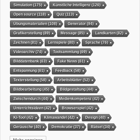
Simulation
(175)
Künstliche Intelligenz
(126)
Open source
(118)
Quiz
(113)
Übungsmaterialien
(108)
Generator
(94)
Grafikerstellung
(89)
Message
(85)
Landkarten
(82)
Zeichnen
(81)
Lernspiele
(80)
Sprache
(76)
Videoarchiv
(74)
Toolsammlung
(69)
Bilddatenbank
(63)
Fake News
(61)
Entspannung
(61)
Feedback
(58)
Texterstellung
(58)
Arbeitsblätter
(52)
Bildbearbeitung
(45)
Bildgestaltung
(44)
Zwischendurch
(44)
Medienkompetenz
(42)
Unterrichtsideen
(42)
Browserspiel
(42)
KI-Tool
(42)
Klimawandel
(42)
Design
(40)
Geräusche
(40)
Demokratie
(37)
Rätsel
(34)
Grafikgestaltung
(32)
Timer
(32)
Wissensspiel
(31)