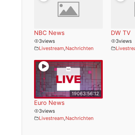
NBC News
DW TV
3
views
3
views
Livestream
,
Nachrichten
Livestr
19063:56:12
Euro News
3
views
Livestream
,
Nachrichten