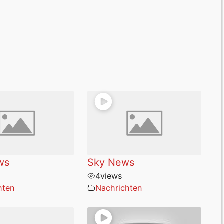
ws
Sky News
4
views
hten
Nachrichten