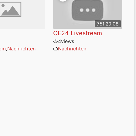
751:20:08
OE24 Livestream
4
views
eam
,
Nachrichten
Nachrichten