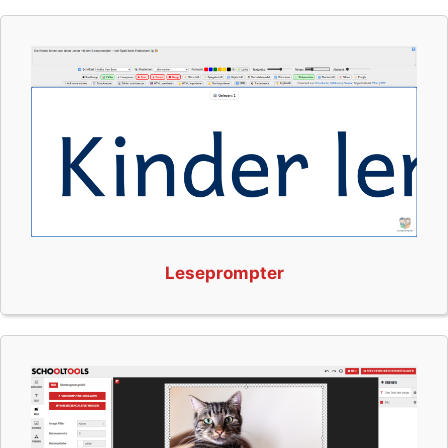
Leseprompter