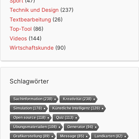
Sport
(47)
Technik und Design
(237)
Textbearbeitung
(26)
Top-Tool
(86)
Videos
(144)
Wirtschaftskunde
(90)
Schlagwörter
Sachinformation
(238)
Kreativität
(238)
Simulation
(176)
Künstliche Intelligenz
(126)
Open source
(118)
Quiz
(113)
Übungsmaterialien
(108)
Generator
(94)
Grafikerstellung
(89)
Message
(85)
Landkarten
(82)