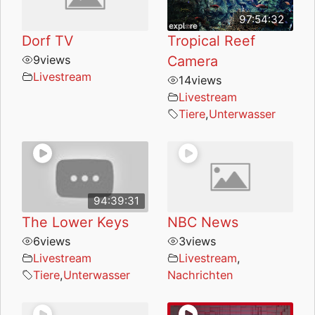
97:54:32
Dorf TV
Tropical Reef
9
views
Camera
Livestream
14
views
Livestream
Tiere
,
Unterwasser
94:39:31
The Lower Keys
NBC News
6
views
3
views
Livestream
Livestream
,
Tiere
,
Unterwasser
Nachrichten