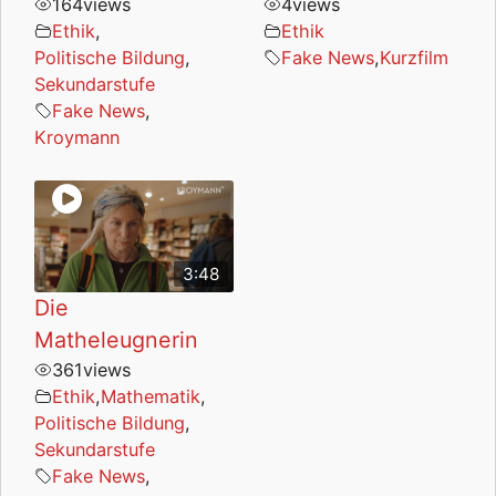
164
views
4
views
Ethik
,
Ethik
Politische Bildung
,
Fake News
,
Kurzfilm
Sekundarstufe
Fake News
,
Kroymann
3:48
Die
Matheleugnerin
361
views
Ethik
,
Mathematik
,
Politische Bildung
,
Sekundarstufe
Fake News
,