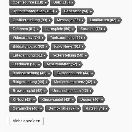
Open source
(118)
Quiz
(113)
Übungsmaterialien
(108)
Generator
(94)
Grafikerstellung
(89)
Message
(85)
Landkarten
(82)
Zeichnen
(81)
Lernspiele
(80)
Sprache
(76)
Videoarchiv
(74)
Toolsammlung
(69)
Bilddatenbank
(63)
Fake News
(61)
Entspannung
(61)
Texterstellung
(58)
Feedback
(58)
Arbeitsblätter
(52)
Bildbearbeitung
(45)
Zwischendurch
(44)
Bildgestaltung
(44)
Medienkompetenz
(42)
Browserspiel
(42)
Unterrichtsideen
(42)
KI-Tool
(42)
Klimawandel
(42)
Design
(40)
Geräusche
(40)
Demokratie
(37)
Rätsel
(34)
Grafikgestaltung
(32)
Timer
(32)
Wissensspiel
(31)
Mehr anzeigen
QR-Code
(31)
Suchmaschine
(31)