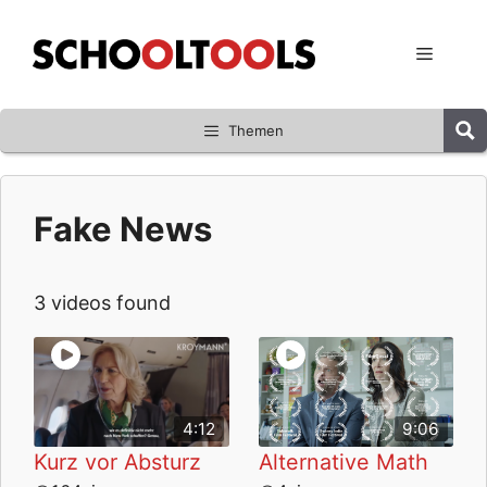
Zum
Inhalt
Menü
springen
Themen
Fake News
3 videos found
4:12
9:06
Kurz vor Absturz
Alternative Math