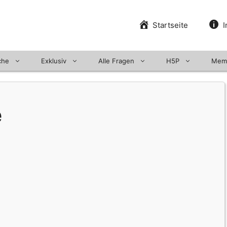
Startseite
I
che
Exklusiv
Alle Fragen
H5P
Mem
e