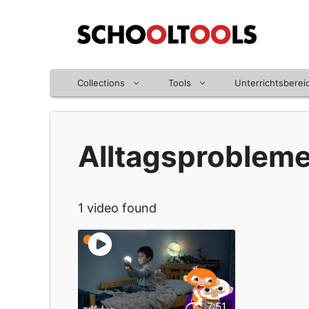
Zum
Inhalt
springen
Collections
Tools
Unterrichtsberei
Alltagsproblem
1 video found
7:51