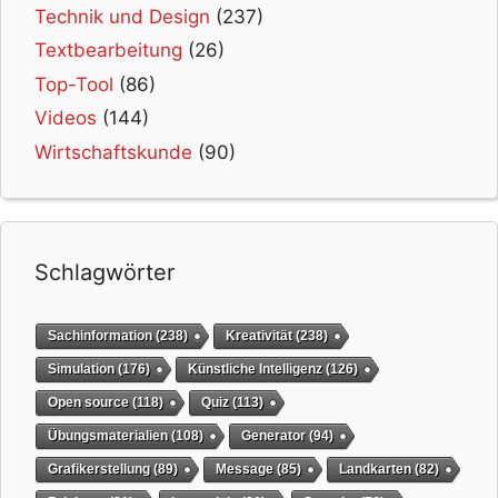
Technik und Design
(237)
Textbearbeitung
(26)
Top-Tool
(86)
Videos
(144)
Wirtschaftskunde
(90)
Schlagwörter
Sachinformation
(238)
Kreativität
(238)
Simulation
(176)
Künstliche Intelligenz
(126)
Open source
(118)
Quiz
(113)
Übungsmaterialien
(108)
Generator
(94)
Grafikerstellung
(89)
Message
(85)
Landkarten
(82)