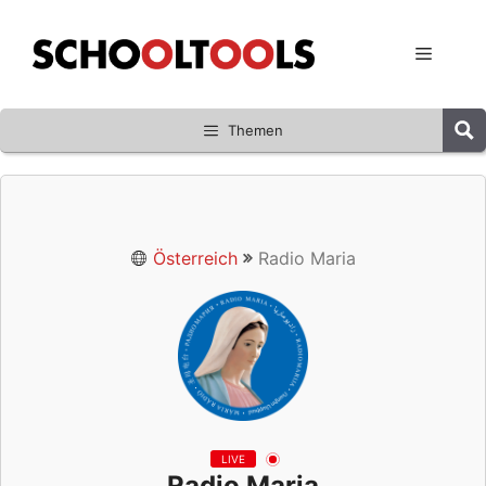
Zum
Inhalt
Menü
springen
Themen
Österreich
Radio Maria
LIVE
Radio Maria