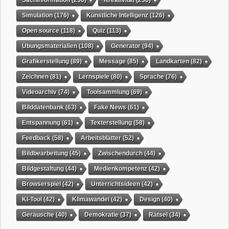
Simulation
(176)
Künstliche Intelligenz
(126)
Open source
(118)
Quiz
(113)
Übungsmaterialien
(108)
Generator
(94)
Grafikerstellung
(89)
Message
(85)
Landkarten
(82)
Zeichnen
(81)
Lernspiele
(80)
Sprache
(76)
Videoarchiv
(74)
Toolsammlung
(69)
Bilddatenbank
(63)
Fake News
(61)
Entspannung
(61)
Texterstellung
(58)
Feedback
(58)
Arbeitsblätter
(52)
Bildbearbeitung
(45)
Zwischendurch
(44)
Bildgestaltung
(44)
Medienkompetenz
(42)
Browserspiel
(42)
Unterrichtsideen
(42)
KI-Tool
(42)
Klimawandel
(42)
Design
(40)
Geräusche
(40)
Demokratie
(37)
Rätsel
(34)