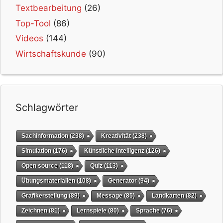
Textbearbeitung
(26)
Top-Tool
(86)
Videos
(144)
Wirtschaftskunde
(90)
Schlagwörter
Sachinformation
(238)
Kreativität
(238)
Simulation
(176)
Künstliche Intelligenz
(126)
Open source
(118)
Quiz
(113)
Übungsmaterialien
(108)
Generator
(94)
Grafikerstellung
(89)
Message
(85)
Landkarten
(82)
Zeichnen
(81)
Lernspiele
(80)
Sprache
(76)