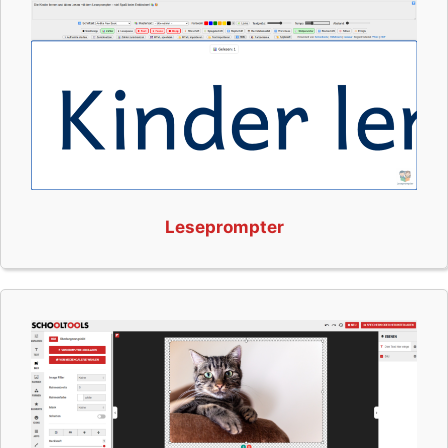
Leseprompter