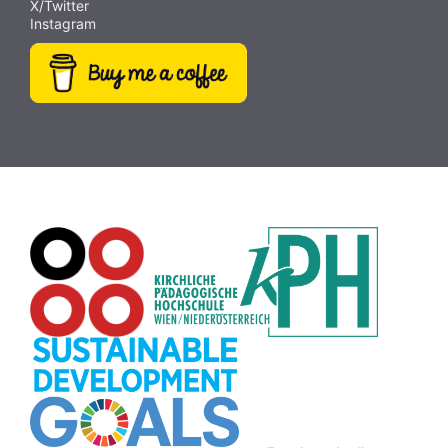
X/Twitter
Videobearbeitung
(9)
Papiervorlagen
(9)
Fotografie
(9)
Instagram
Hörbücher
(9)
SDG
(9)
Antisemitismus
(9)
Webcam
(9)
Rezepte
(9)
Schreibtrainer
(9)
Buch
(9)
MINT
(9)
Bildrätsel
(9)
E-Mail
(9)
Globus
(8)
Puzzle
(8)
Wiki
(8)
Übersetzen
(8)
Passwort
(8)
Recherche
(8)
Karaoke
(8)
Rechtschreibung
(8)
Rollenspiel
(8)
Zeichen
(8)
Pflanzenbestimmung
(8)
Adventskalender
(8)
Workshop
(8)
Rhythmus
(8)
Pflanzen
(8)
Datensicherheit
(8)
Bildschirmschoner
(8)
Planetensystem
(8)
Kompetenzen
(8)
Wortschatz
(8)
Zitate
(8)
Meditation
(8)
Plakat
(8)
Collage
(8)
Topografie
(7)
Argumentation
(7)
Schulweg
(7)
Grafik
(7)
Fotopädagogik
(7)
EU
(7)
Zeichenspiel
(7)
Aufbauspiel
(7)
Visualisierung
(7)