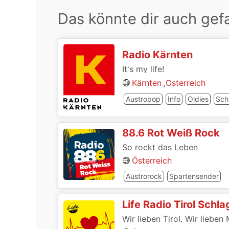
Das könnte dir auch gefa
Radio Kärnten
It's my life!
,
Kärnten
Österreich
Austropop
Info
Oldies
Sch
88.6 Rot Weiß Rock
So rockt das Leben
Österreich
Austrorock
Spartensender
Life Radio Tirol Schl
Wir lieben Tirol. Wir lieben 