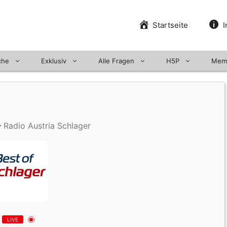
Startseite
I
che
Exklusiv
Alle Fragen
H5P
Mem
Radio Austria Schlager
LIVE