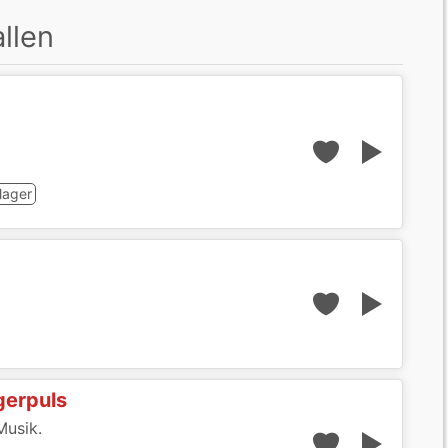
llen
lager
agerpuls
Musik.