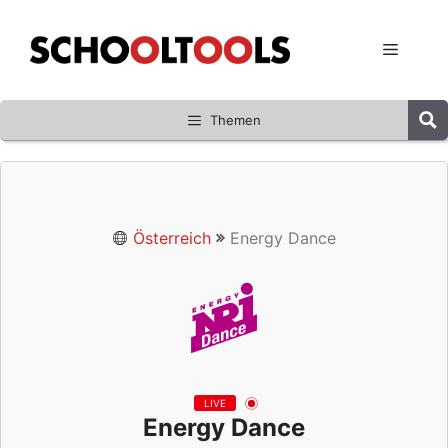
Zum
Inhalt
Menü
springen
Themen
Österreich
Energy Dance
LIVE
Energy Dance