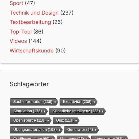
Sport
(47)
Technik und Design
(237)
Textbearbeitung
(26)
Top-Tool
(86)
Videos
(144)
Wirtschaftskunde
(90)
Schlagwörter
Sachinformation
(238)
Kreativität
(238)
Simulation
(176)
Künstliche Intelligenz
(126)
Open source
(118)
Quiz
(113)
Übungsmaterialien
(108)
Generator
(94)
Grafikerstellung
(89)
Message
(85)
Landkarten
(82)