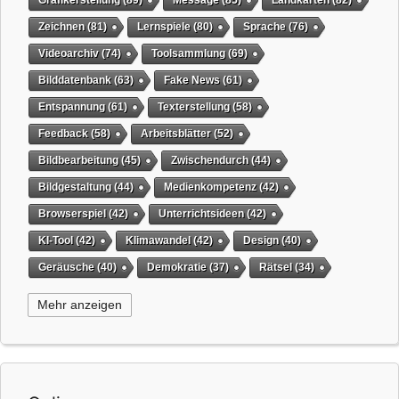
Zeichnen
(81)
Lernspiele
(80)
Sprache
(76)
Videoarchiv
(74)
Toolsammlung
(69)
Bilddatenbank
(63)
Fake News
(61)
Entspannung
(61)
Texterstellung
(58)
Feedback
(58)
Arbeitsblätter
(52)
Bildbearbeitung
(45)
Zwischendurch
(44)
Bildgestaltung
(44)
Medienkompetenz
(42)
Browserspiel
(42)
Unterrichtsideen
(42)
KI-Tool
(42)
Klimawandel
(42)
Design
(40)
Geräusche
(40)
Demokratie
(37)
Rätsel
(34)
Grafikgestaltung
(32)
Timer
(32)
Wissensspiel
(31)
Mehr anzeigen
QR-Code
(31)
Suchmaschine
(31)
Selbstgesteuertes Lernen
(31)
Tiere
(29)
Weihnachten
(29)
virtuelles Whiteboard
(29)