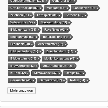
Übungsmaterialien
(108)
Generator
(94)
Grafikerstellung
(89)
Message
(85)
Landkarten
(82)
Zeichnen
(81)
Lernspiele
(80)
Sprache
(76)
Videoarchiv
(74)
Toolsammlung
(69)
Bilddatenbank
(63)
Fake News
(61)
Entspannung
(61)
Texterstellung
(58)
Feedback
(58)
Arbeitsblätter
(52)
Bildbearbeitung
(45)
Zwischendurch
(44)
Bildgestaltung
(44)
Medienkompetenz
(42)
Browserspiel
(42)
Unterrichtsideen
(42)
KI-Tool
(42)
Klimawandel
(42)
Design
(40)
Geräusche
(40)
Demokratie
(37)
Rätsel
(34)
Grafikgestaltung
(32)
Timer
(32)
Wissensspiel
(31)
Mehr anzeigen
QR-Code
(31)
Suchmaschine
(31)
Selbstgesteuertes Lernen
(31)
Tiere
(29)