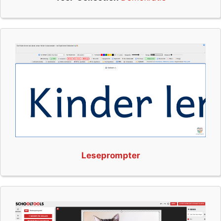
Leseprompter