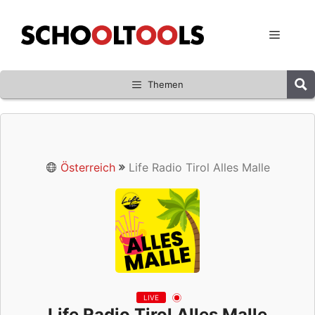
Zum
Inhalt
Menü
springen
Themen
Österreich
Life Radio Tirol Alles Malle
LIVE
Life Radio Tirol Alles Malle