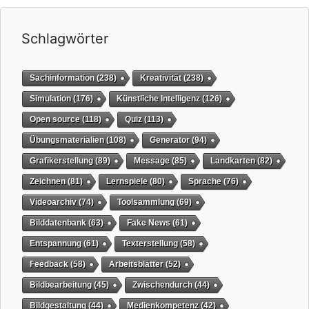
Schlagwörter
Sachinformation
(238)
Kreativität
(238)
Simulation
(176)
Künstliche Intelligenz
(126)
Open source
(118)
Quiz
(113)
Übungsmaterialien
(108)
Generator
(94)
Grafikerstellung
(89)
Message
(85)
Landkarten
(82)
Zeichnen
(81)
Lernspiele
(80)
Sprache
(76)
Videoarchiv
(74)
Toolsammlung
(69)
Bilddatenbank
(63)
Fake News
(61)
Entspannung
(61)
Texterstellung
(58)
Feedback
(58)
Arbeitsblätter
(52)
Bildbearbeitung
(45)
Zwischendurch
(44)
Bildgestaltung
(44)
Medienkompetenz
(42)