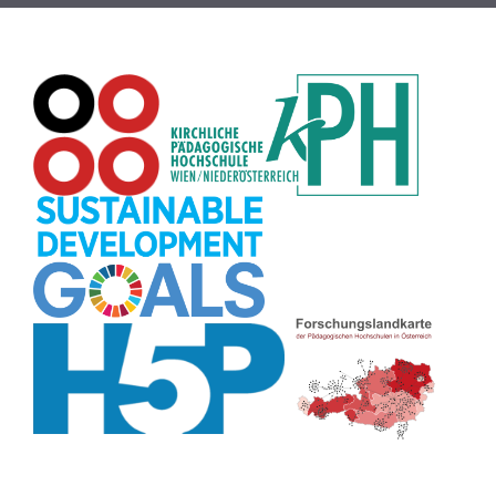
Passwort
(8)
Recherche
(8)
Karaoke
(8)
Rechtschreibung
(8)
Rollenspiel
(8)
Zeichen
(8)
Pflanzenbestimmung
(8)
Adventskalender
(8)
Workshop
(8)
Rhythmus
(8)
Pflanzen
(8)
Datensicherheit
(8)
Bildschirmschoner
(8)
Planetensystem
(8)
Kompetenzen
(8)
Wortschatz
(8)
Zitate
(8)
Meditation
(8)
Plakat
(8)
Collage
(8)
Topografie
(7)
Argumentation
(7)
Schulweg
(7)
Grafik
(7)
Fotopädagogik
(7)
EU
(7)
Zeichenspiel
(7)
Aufbauspiel
(7)
Visualisierung
(7)
Glücksrad
(7)
Musikbildung
(7)
Audioaufnahme
(7)
Sitzplan
(7)
Listen
(7)
Tabellen
(7)
Muster
(7)
Organisation
(7)
Märchen
(7)
Lärmampel
(7)
Symbole
(7)
Symmetrie
(7)
Fahrrad
(7)
Bildgeschichte
(7)
Naturklänge
(7)
Malen
(7)