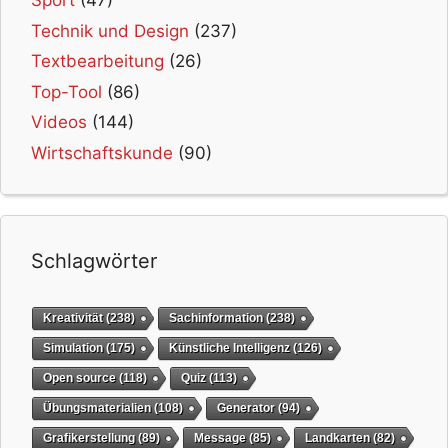
Sport
(47)
Technik und Design
(237)
Textbearbeitung
(26)
Top-Tool
(86)
Videos
(144)
Wirtschaftskunde
(90)
Schlagwörter
Kreativität
(238)
Sachinformation
(238)
Simulation
(175)
Künstliche Intelligenz
(126)
Open source
(118)
Quiz
(113)
Übungsmaterialien
(108)
Generator
(94)
Grafikerstellung
(89)
Message
(85)
Landkarten
(82)