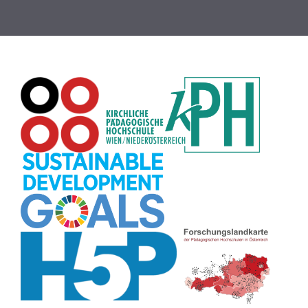
Globus
(8)
Puzzle
(8)
Wiki
(8)
Übersetzen
(8)
Passwort
(8)
Recherche
(8)
Karaoke
(8)
Rechtschreibung
(8)
Rollenspiel
(8)
Zeichen
(8)
Pflanzenbestimmung
(8)
Adventskalender
(8)
Workshop
(8)
Rhythmus
(8)
Pflanzen
(8)
Datensicherheit
(8)
Bildschirmschoner
(8)
Planetensystem
(8)
Kompetenzen
(8)
Wortschatz
(8)
Zitate
(8)
Meditation
(8)
Plakat
(8)
Collage
(8)
Topografie
(7)
Argumentation
(7)
Schulweg
(7)
Grafik
(7)
Fotopädagogik
(7)
EU
(7)
Zeichenspiel
(7)
Aufbauspiel
(7)
Visualisierung
(7)
Glücksrad
(7)
Musikbildung
(7)
Audioaufnahme
(7)
Sitzplan
(7)
Listen
(7)
Tabellen
(7)
Muster
(7)
Organisation
(7)
Märchen
(7)
Lärmampel
(7)
Symbole
(7)
Symmetrie
(7)
Fahrrad
(7)