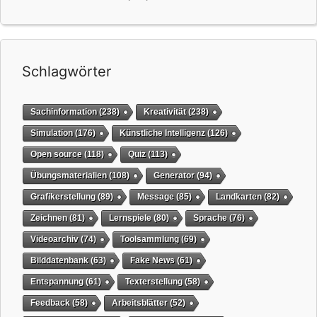
Schlagwörter
Sachinformation
(238)
Kreativität
(238)
Simulation
(176)
Künstliche Intelligenz
(126)
Open source
(118)
Quiz
(113)
Übungsmaterialien
(108)
Generator
(94)
Grafikerstellung
(89)
Message
(85)
Landkarten
(82)
Zeichnen
(81)
Lernspiele
(80)
Sprache
(76)
Videoarchiv
(74)
Toolsammlung
(69)
Bilddatenbank
(63)
Fake News
(61)
Entspannung
(61)
Texterstellung
(58)
Feedback
(58)
Arbeitsblätter
(52)