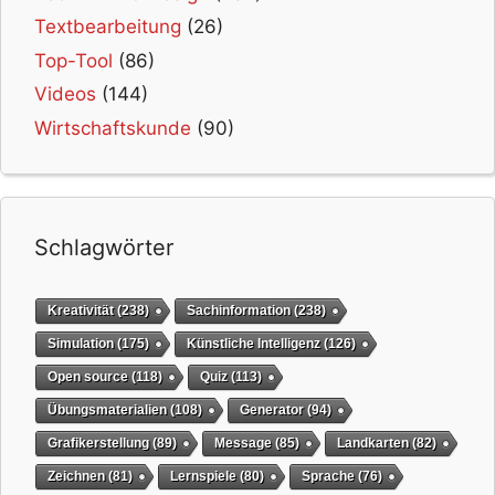
Textbearbeitung
(26)
Top-Tool
(86)
Videos
(144)
Wirtschaftskunde
(90)
Schlagwörter
Kreativität
(238)
Sachinformation
(238)
Simulation
(175)
Künstliche Intelligenz
(126)
Open source
(118)
Quiz
(113)
Übungsmaterialien
(108)
Generator
(94)
Grafikerstellung
(89)
Message
(85)
Landkarten
(82)
Zeichnen
(81)
Lernspiele
(80)
Sprache
(76)