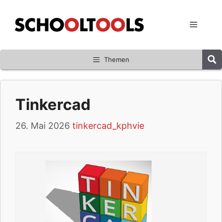
Zum
Inhalt
Menü
springen
Themen
Tinkercad
26. Mai 2026
tinkercad_kphvie