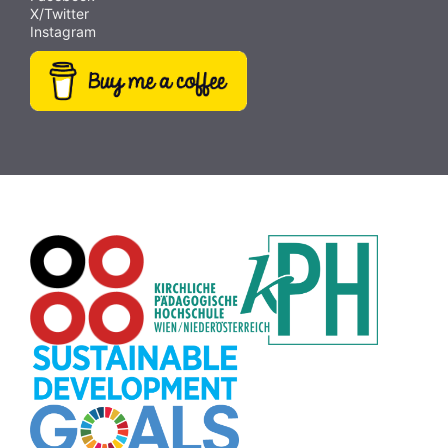
X/Twitter
Abstimmung
(9)
Bildrätsel
(9)
Antisemitismus
(9)
Instagram
Weltraum
(9)
MINT
(9)
Fotografie
(9)
Rezepte
(9)
Dateiversand
(9)
Creative Commons
(9)
Pflanzen
(8)
Plakat
(8)
Wiki
(8)
Workshop
(8)
Rechtschreibung
(8)
Zeichen
(8)
Puzzle
(8)
Meditation
(8)
Rollenspiel
(8)
Globus
(8)
Datensicherheit
(8)
Übersetzen
(8)
Recherche
(8)
Wortschatz
(8)
Zitate
(8)
Karaoke
(8)
Adventskalender
(8)
Pflanzenbestimmung
(8)
Passwort
(8)
Rhythmus
(8)
Collage
(8)
Kompetenzen
(8)
Bildschirmschoner
(8)
Glücksrad
(7)
Audioaufnahme
(7)
Lärmampel
(7)
Tabellen
(7)
Anleitung
(7)
Argumentation
(7)
Symmetrie
(7)
Topografie
(7)
Fotopädagogik
(7)
Märchen
(7)
Malen
(7)
Muster
(7)
Erzählanlass
(7)
EU
(7)