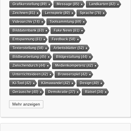
Grafikerstellung
(89)
Message
(85)
Landkarten
(82)
Zeichnen
(81)
Lernspiele
(80)
Sprache
(76)
Videoarchiv
(74)
Toolsammlung
(69)
Bilddatenbank
(63)
Fake News
(61)
Entspannung
(61)
Feedback
(58)
Texterstellung
(58)
Arbeitsblätter
(52)
Bildbearbeitung
(45)
Bildgestaltung
(44)
Zwischendurch
(44)
Medienkompetenz
(42)
Unterrichtsideen
(42)
Browserspiel
(42)
KI-Tool
(42)
Klimawandel
(42)
Design
(40)
Geräusche
(40)
Demokratie
(37)
Rätsel
(34)
Grafikgestaltung
(32)
Timer
(32)
Wissensspiel
(31)
Mehr anzeigen
QR-Code
(31)
Suchmaschine
(31)
Selbstgesteuertes Lernen
(31)
Tiere
(29)
virtuelles Whiteboard
(29)
Weihnachten
(29)