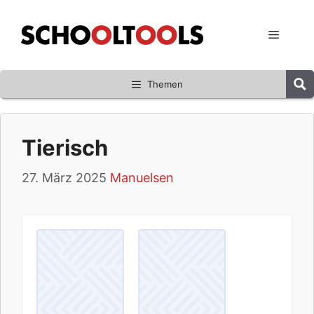
Zum
Inhalt
Menü
springen
Themen
Tierisch
27. März 2025
Manuelsen
M
.
e
m
o
r
y