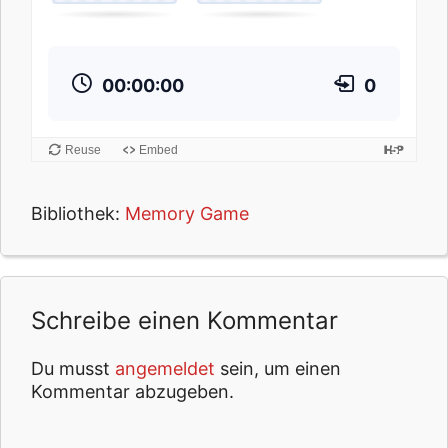
-
F
i
n
00:00:00
0
d
e
d
Reuse
Embed
i
e
Bibliothek:
Memory Game
K
a
r
t
e
Schreibe einen Kommentar
n
p
Du musst
angemeldet
sein, um einen
a
Kommentar abzugeben.
a
r
e