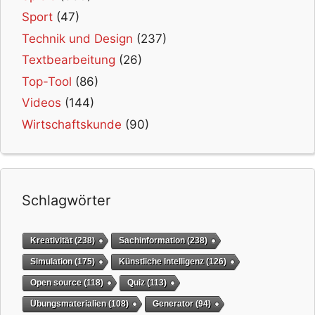
Sport
(47)
Technik und Design
(237)
Textbearbeitung
(26)
Top-Tool
(86)
Videos
(144)
Wirtschaftskunde
(90)
Schlagwörter
Kreativität
(238)
Sachinformation
(238)
Simulation
(175)
Künstliche Intelligenz
(126)
Open source
(118)
Quiz
(113)
Übungsmaterialien
(108)
Generator
(94)