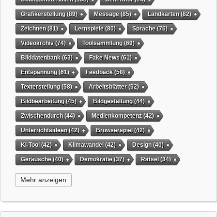
Grafikerstellung
(89)
Message
(85)
Landkarten
(82)
Zeichnen
(81)
Lernspiele
(80)
Sprache
(76)
Videoarchiv
(74)
Toolsammlung
(69)
Bilddatenbank
(63)
Fake News
(61)
Entspannung
(61)
Feedback
(58)
Texterstellung
(58)
Arbeitsblätter
(52)
Bildbearbeitung
(45)
Bildgestaltung
(44)
Zwischendurch
(44)
Medienkompetenz
(42)
Unterrichtsideen
(42)
Browserspiel
(42)
KI-Tool
(42)
Klimawandel
(42)
Design
(40)
Geräusche
(40)
Demokratie
(37)
Rätsel
(34)
Grafikgestaltung
(32)
Timer
(32)
Wissensspiel
(31)
Mehr anzeigen
QR-Code
(31)
Suchmaschine
(31)
Selbstgesteuertes Lernen
(31)
Tiere
(29)