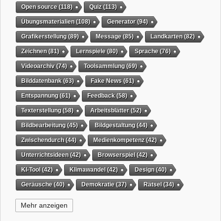
Open source
(118)
Quiz
(113)
Übungsmaterialien
(108)
Generator
(94)
Grafikerstellung
(89)
Message
(85)
Landkarten
(82)
Zeichnen
(81)
Lernspiele
(80)
Sprache
(76)
Videoarchiv
(74)
Toolsammlung
(69)
Bilddatenbank
(63)
Fake News
(61)
Entspannung
(61)
Feedback
(58)
Texterstellung
(58)
Arbeitsblätter
(52)
Bildbearbeitung
(45)
Bildgestaltung
(44)
Zwischendurch
(44)
Medienkompetenz
(42)
Unterrichtsideen
(42)
Browserspiel
(42)
KI-Tool
(42)
Klimawandel
(42)
Design
(40)
Geräusche
(40)
Demokratie
(37)
Rätsel
(34)
Grafikgestaltung
(32)
Timer
(32)
Wissensspiel
(31)
Mehr anzeigen
QR-Code
(31)
Suchmaschine
(31)