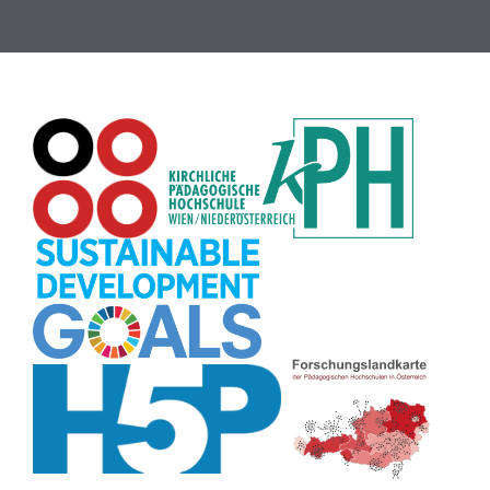
Globus
(8)
Puzzle
(8)
Wiki
(8)
Übersetzen
(8)
Passwort
(8)
Recherche
(8)
Karaoke
(8)
Rechtschreibung
(8)
Rollenspiel
(8)
Zeichen
(8)
Pflanzenbestimmung
(8)
Adventskalender
(8)
Workshop
(8)
Rhythmus
(8)
Pflanzen
(8)
Datensicherheit
(8)
Bildschirmschoner
(8)
Planetensystem
(8)
Kompetenzen
(8)
Wortschatz
(8)
Zitate
(8)
Meditation
(8)
Plakat
(8)
Collage
(8)
Topografie
(7)
Argumentation
(7)
Schulweg
(7)
Grafik
(7)
Fotopädagogik
(7)
EU
(7)
Zeichenspiel
(7)
Aufbauspiel
(7)
Visualisierung
(7)
Glücksrad
(7)
Musikbildung
(7)
Audioaufnahme
(7)
Sitzplan
(7)
Listen
(7)
Tabellen
(7)
Muster
(7)
Organisation
(7)
Märchen
(7)
Lärmampel
(7)
Symbole
(7)
Symmetrie
(7)
Fahrrad
(7)