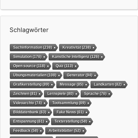
Schlagwörter
Sachinformation
(238)
Kreativität
(238)
Simulation
(176)
Künstliche Intelligenz
(126)
Open source
(118)
Quiz
(113)
Übungsmaterialien
(108)
Generator
(94)
Grafikerstellung
(89)
Message
(85)
Landkarten
(82)
Zeichnen
(81)
Lernspiele
(80)
Sprache
(76)
Videoarchiv
(74)
Toolsammlung
(69)
Bilddatenbank
(63)
Fake News
(61)
Entspannung
(61)
Texterstellung
(58)
Feedback
(58)
Arbeitsblätter
(52)