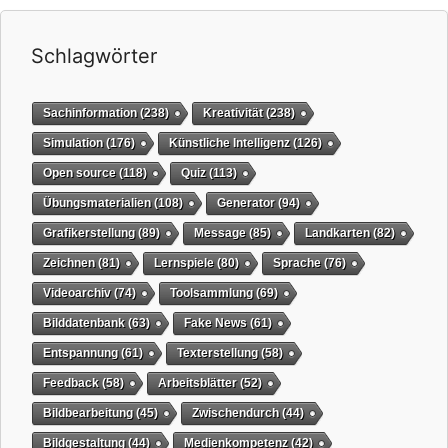
Schlagwörter
Sachinformation
(238)
Kreativität
(238)
Simulation
(176)
Künstliche Intelligenz
(126)
Open source
(118)
Quiz
(113)
Übungsmaterialien
(108)
Generator
(94)
Grafikerstellung
(89)
Message
(85)
Landkarten
(82)
Zeichnen
(81)
Lernspiele
(80)
Sprache
(76)
Videoarchiv
(74)
Toolsammlung
(69)
Bilddatenbank
(63)
Fake News
(61)
Entspannung
(61)
Texterstellung
(58)
Feedback
(58)
Arbeitsblätter
(52)
Bildbearbeitung
(45)
Zwischendurch
(44)
Bildgestaltung
(44)
Medienkompetenz
(42)