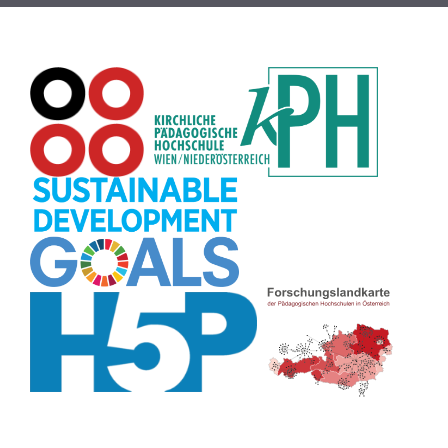
Passwort
(8)
Recherche
(8)
Karaoke
(8)
Rechtschreibung
(8)
Rollenspiel
(8)
Zeichen
(8)
Pflanzenbestimmung
(8)
Adventskalender
(8)
Workshop
(8)
Rhythmus
(8)
Pflanzen
(8)
Datensicherheit
(8)
Bildschirmschoner
(8)
Planetensystem
(8)
Kompetenzen
(8)
Wortschatz
(8)
Zitate
(8)
Meditation
(8)
Plakat
(8)
Collage
(8)
Topografie
(7)
Argumentation
(7)
Schulweg
(7)
Grafik
(7)
Fotopädagogik
(7)
EU
(7)
Zeichenspiel
(7)
Aufbauspiel
(7)
Visualisierung
(7)
Glücksrad
(7)
Musikbildung
(7)
Audioaufnahme
(7)
Sitzplan
(7)
Listen
(7)
Tabellen
(7)
Muster
(7)
Organisation
(7)
Märchen
(7)
Lärmampel
(7)
Symbole
(7)
Symmetrie
(7)
Fahrrad
(7)
Bildgeschichte
(7)
Naturklänge
(7)
Malen
(7)