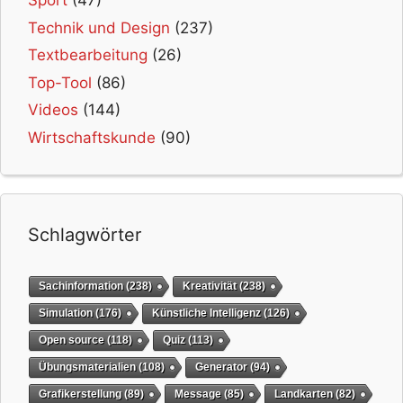
Sport
(47)
Technik und Design
(237)
Textbearbeitung
(26)
Top-Tool
(86)
Videos
(144)
Wirtschaftskunde
(90)
Schlagwörter
Sachinformation
(238)
Kreativität
(238)
Simulation
(176)
Künstliche Intelligenz
(126)
Open source
(118)
Quiz
(113)
Übungsmaterialien
(108)
Generator
(94)
Grafikerstellung
(89)
Message
(85)
Landkarten
(82)