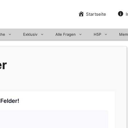
Startseite
I
che
Exklusiv
Alle Fragen
H5P
Mem
er