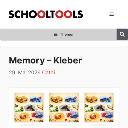
Zum
Inhalt
Menü
springen
Themen
Memory – Kleber
29. Mai 2026
Cathi
W
.
e
l
c
h
e