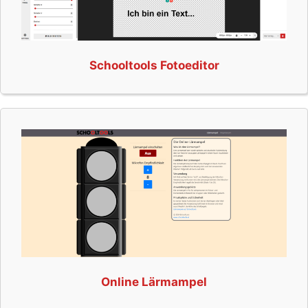
r
n
c
a
Schooltools Fotoeditor
r
d
.
Online Lärmampel