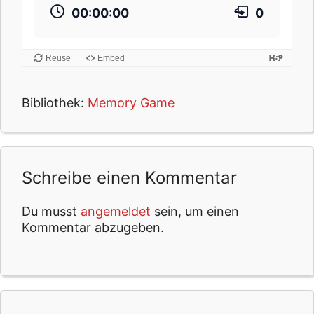
00:00:00
0
e
d
i
Reuse
Embed
e
K
a
Bibliothek:
Memory Game
r
t
e
n
Schreibe einen Kommentar
p
a
a
Du musst
angemeldet
sein, um einen
r
Kommentar abzugeben.
e
!
U
s
e