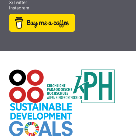
X/Twitter
Abstimmung
(9)
Bildrätsel
(9)
Antisemitismus
(9)
Instagram
Weltraum
(9)
MINT
(9)
Fotografie
(9)
Rezepte
(9)
Dateiversand
(9)
Creative Commons
(9)
Pflanzen
(8)
Plakat
(8)
Wiki
(8)
Workshop
(8)
Rechtschreibung
(8)
Zeichen
(8)
Puzzle
(8)
Meditation
(8)
Rollenspiel
(8)
Globus
(8)
Datensicherheit
(8)
Übersetzen
(8)
Recherche
(8)
Wortschatz
(8)
Zitate
(8)
Karaoke
(8)
Adventskalender
(8)
Pflanzenbestimmung
(8)
Passwort
(8)
Rhythmus
(8)
Collage
(8)
Kompetenzen
(8)
Bildschirmschoner
(8)
Glücksrad
(7)
Audioaufnahme
(7)
Lärmampel
(7)
Tabellen
(7)
Anleitung
(7)
Argumentation
(7)
Symmetrie
(7)
Topografie
(7)
Fotopädagogik
(7)
Märchen
(7)
Malen
(7)
Muster
(7)
Erzählanlass
(7)
EU
(7)