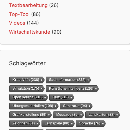
Textbearbeitung
(26)
Top-Tool
(86)
Videos
(144)
Wirtschaftskunde
(90)
Schlagwörter
Kreativität
(238)
Sachinformation
(238)
Simulation
(175)
Künstliche Intelligenz
(126)
Open source
(118)
Quiz
(113)
Übungsmaterialien
(108)
Generator
(94)
Grafikerstellung
(89)
Message
(85)
Landkarten
(82)
Zeichnen
(81)
Lernspiele
(80)
Sprache
(76)