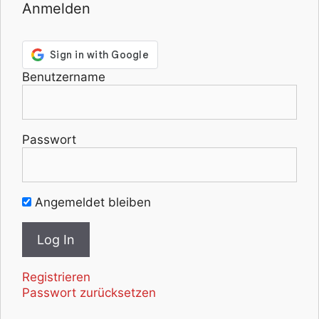
a
Anmelden
r
r
o
w
Benutzername
k
e
y
s
Passwort
l
e
f
Angemeldet bleiben
t
a
n
d
r
Registrieren
i
Passwort zurücksetzen
g
h