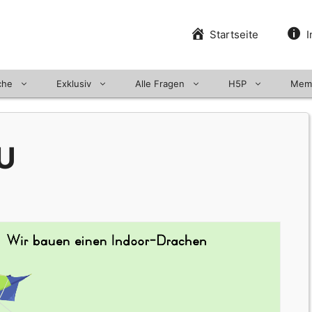
Startseite
I
che
Exklusiv
Alle Fragen
H5P
Mem
U