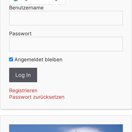
y
Benutzername
t
o
t
u
Passwort
r
n
c
a
Angemeldet bleiben
r
d
.
Registrieren
Passwort zurücksetzen