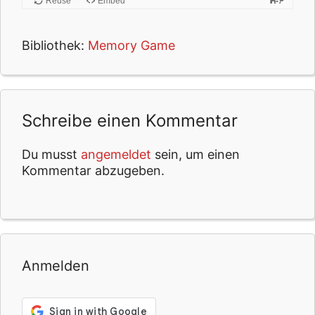
Reuse
Embed
s
.
Bibliothek:
Memory Game
U
s
e
s
p
Schreibe einen Kommentar
a
c
Du musst
angemeldet
sein, um einen
e
Kommentar abzugeben.
o
r
e
n
t
e
Anmelden
r
k
e