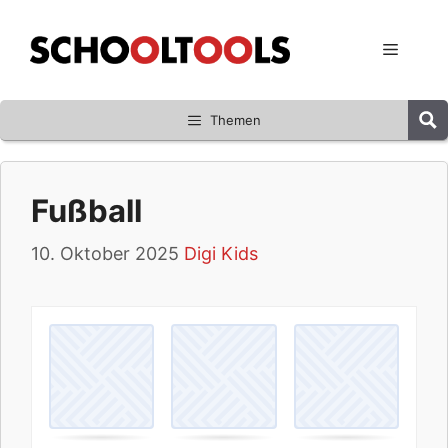
Zum
Inhalt
Menü
springen
Themen
Fußball
10. Oktober 2025
Digi Kids
M
.
e
m
o
r
y