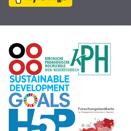
Buch
(9)
MINT
(9)
Bildrätsel
(9)
E-Mail
(9)
Globus
(8)
Puzzle
(8)
Wiki
(8)
Übersetzen
(8)
Passwort
(8)
Recherche
(8)
Karaoke
(8)
Rechtschreibung
(8)
Rollenspiel
(8)
Zeichen
(8)
Pflanzenbestimmung
(8)
Adventskalender
(8)
Workshop
(8)
Rhythmus
(8)
Pflanzen
(8)
Datensicherheit
(8)
Bildschirmschoner
(8)
Planetensystem
(8)
Kompetenzen
(8)
Wortschatz
(8)
Zitate
(8)
Meditation
(8)
Plakat
(8)
Collage
(8)
Topografie
(7)
Argumentation
(7)
Schulweg
(7)
Grafik
(7)
Fotopädagogik
(7)
EU
(7)
Zeichenspiel
(7)
Aufbauspiel
(7)
Visualisierung
(7)
Glücksrad
(7)
Musikbildung
(7)
Audioaufnahme
(7)
Sitzplan
(7)
Listen
(7)
Tabellen
(7)
Muster
(7)
Organisation
(7)
Märchen
(7)
Lärmampel
(7)