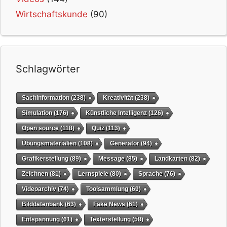
Wirtschaftskunde
(90)
Schlagwörter
Sachinformation
(238)
Kreativität
(238)
Simulation
(176)
Künstliche Intelligenz
(126)
Open source
(118)
Quiz
(113)
Übungsmaterialien
(108)
Generator
(94)
Grafikerstellung
(89)
Message
(85)
Landkarten
(82)
Zeichnen
(81)
Lernspiele
(80)
Sprache
(76)
Videoarchiv
(74)
Toolsammlung
(69)
Bilddatenbank
(63)
Fake News
(61)
Entspannung
(61)
Texterstellung
(58)