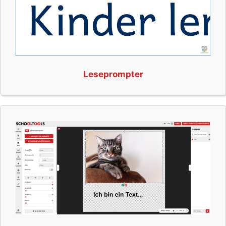
Leseprompter