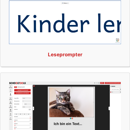
Leseprompter