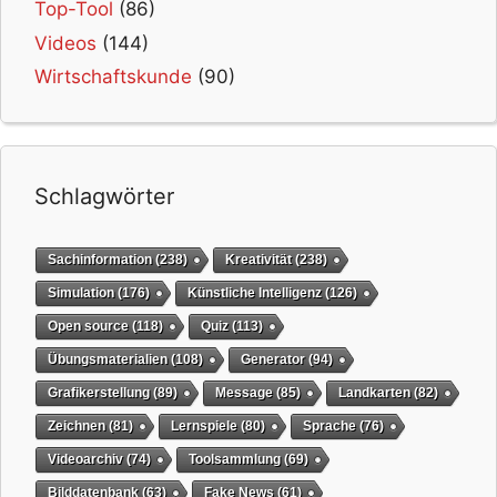
Top-Tool
(86)
Videos
(144)
Wirtschaftskunde
(90)
Schlagwörter
Sachinformation
(238)
Kreativität
(238)
Simulation
(176)
Künstliche Intelligenz
(126)
Open source
(118)
Quiz
(113)
Übungsmaterialien
(108)
Generator
(94)
Grafikerstellung
(89)
Message
(85)
Landkarten
(82)
Zeichnen
(81)
Lernspiele
(80)
Sprache
(76)
Videoarchiv
(74)
Toolsammlung
(69)
Bilddatenbank
(63)
Fake News
(61)