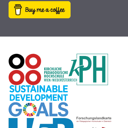
Hörbücher
(9)
SDG
(9)
Antisemitismus
(9)
Webcam
(9)
Rezepte
(9)
Schreibtrainer
(9)
Buch
(9)
MINT
(9)
Bildrätsel
(9)
E-Mail
(9)
Globus
(8)
Puzzle
(8)
Wiki
(8)
Übersetzen
(8)
Passwort
(8)
Recherche
(8)
Karaoke
(8)
Rechtschreibung
(8)
Rollenspiel
(8)
Zeichen
(8)
Pflanzenbestimmung
(8)
Adventskalender
(8)
Workshop
(8)
Rhythmus
(8)
Pflanzen
(8)
Datensicherheit
(8)
Bildschirmschoner
(8)
Planetensystem
(8)
Kompetenzen
(8)
Wortschatz
(8)
Zitate
(8)
Meditation
(8)
Plakat
(8)
Collage
(8)
Topografie
(7)
Argumentation
(7)
Schulweg
(7)
Grafik
(7)
Fotopädagogik
(7)
EU
(7)
Zeichenspiel
(7)
Aufbauspiel
(7)
Visualisierung
(7)
Glücksrad
(7)
Musikbildung
(7)
Audioaufnahme
(7)