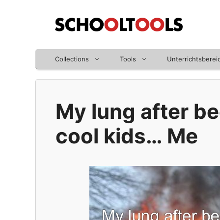
Zum
Inhalt
springen
Collections
Tools
Unterrichtsberei
My lung after b
cool kids… Me