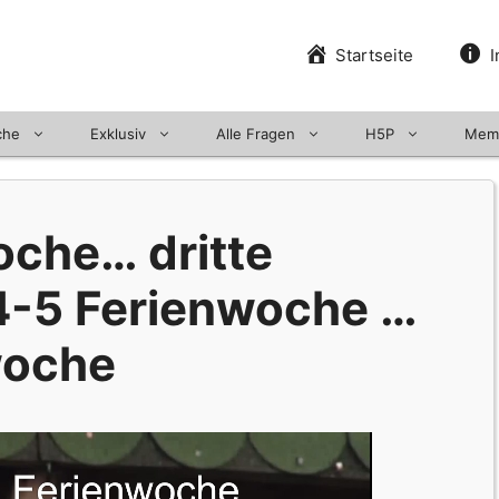
Startseite
I
che
Exklusiv
Alle Fragen
H5P
Mem
oche… dritte
4-5 Ferienwoche …
woche