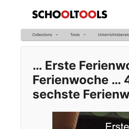
Zum
Inhalt
springen
Collections
Tools
Unterrichtsberei
… Erste Ferienw
Ferienwoche … 
sechste Ferien