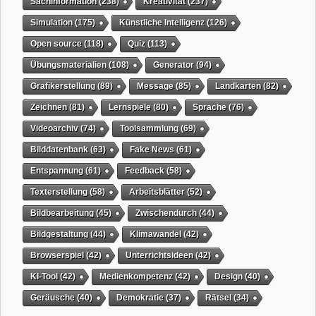
Sachinformation
(238)
Kreativität
(237)
Simulation
(175)
Künstliche Intelligenz
(126)
Open source
(118)
Quiz
(113)
Übungsmaterialien
(108)
Generator
(94)
Grafikerstellung
(89)
Message
(85)
Landkarten
(82)
Zeichnen
(81)
Lernspiele
(80)
Sprache
(76)
Videoarchiv
(74)
Toolsammlung
(69)
Bilddatenbank
(63)
Fake News
(61)
Entspannung
(61)
Feedback
(58)
Texterstellung
(58)
Arbeitsblätter
(52)
Bildbearbeitung
(45)
Zwischendurch
(44)
Bildgestaltung
(44)
Klimawandel
(42)
Browserspiel
(42)
Unterrichtsideen
(42)
KI-Tool
(42)
Medienkompetenz
(42)
Design
(40)
Geräusche
(40)
Demokratie
(37)
Rätsel
(34)