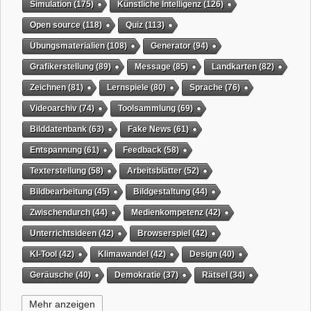
Simulation
(175)
Künstliche Intelligenz
(126)
Open source
(118)
Quiz
(113)
Übungsmaterialien
(108)
Generator
(94)
Grafikerstellung
(89)
Message
(85)
Landkarten
(82)
Zeichnen
(81)
Lernspiele
(80)
Sprache
(76)
Videoarchiv
(74)
Toolsammlung
(69)
Bilddatenbank
(63)
Fake News
(61)
Entspannung
(61)
Feedback
(58)
Texterstellung
(58)
Arbeitsblätter
(52)
Bildbearbeitung
(45)
Bildgestaltung
(44)
Zwischendurch
(44)
Medienkompetenz
(42)
Unterrichtsideen
(42)
Browserspiel
(42)
KI-Tool
(42)
Klimawandel
(42)
Design
(40)
Geräusche
(40)
Demokratie
(37)
Rätsel
(34)
Grafikgestaltung
(32)
Timer
(32)
Wissensspiel
(31)
Mehr anzeigen