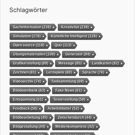
Schlagwörter
Sachinformation
(238)
Kreativität
(238)
Simulation
(176)
Künstliche Intelligenz
(126)
Open source
(118)
Quiz
(113)
Übungsmaterialien
(108)
Generator
(94)
Grafikerstellung
(89)
Message
(85)
Landkarten
(82)
Zeichnen
(81)
Lernspiele
(80)
Sprache
(76)
Videoarchiv
(74)
Toolsammlung
(69)
Bilddatenbank
(63)
Fake News
(61)
Entspannung
(61)
Texterstellung
(58)
Feedback
(58)
Arbeitsblätter
(52)
Bildbearbeitung
(45)
Zwischendurch
(44)
Bildgestaltung
(44)
Medienkompetenz
(42)