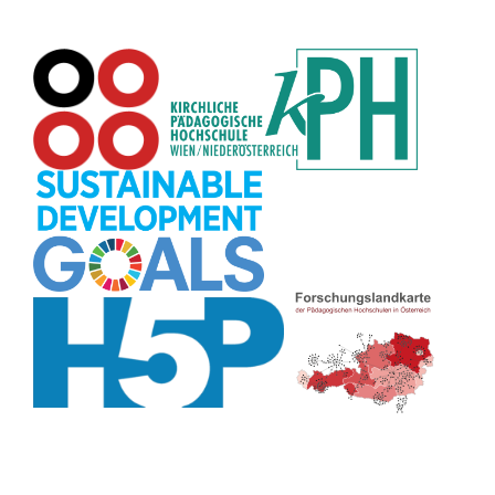
Rechtschreibung
(8)
Rollenspiel
(8)
Zeichen
(8)
Pflanzenbestimmung
(8)
Adventskalender
(8)
Workshop
(8)
Rhythmus
(8)
Pflanzen
(8)
Datensicherheit
(8)
Bildschirmschoner
(8)
Planetensystem
(8)
Kompetenzen
(8)
Wortschatz
(8)
Zitate
(8)
Meditation
(8)
Plakat
(8)
Collage
(8)
Topografie
(7)
Argumentation
(7)
Schulweg
(7)
Grafik
(7)
Fotopädagogik
(7)
EU
(7)
Zeichenspiel
(7)
Aufbauspiel
(7)
Visualisierung
(7)
Glücksrad
(7)
Musikbildung
(7)
Audioaufnahme
(7)
Sitzplan
(7)
Listen
(7)
Tabellen
(7)
Muster
(7)
Organisation
(7)
Märchen
(7)
Lärmampel
(7)
Symbole
(7)
Symmetrie
(7)
Fahrrad
(7)
Bildgeschichte
(7)
Naturklänge
(7)
Malen
(7)
Anleitung
(7)
Sprechimpuls
(7)
Chatbot
(7)