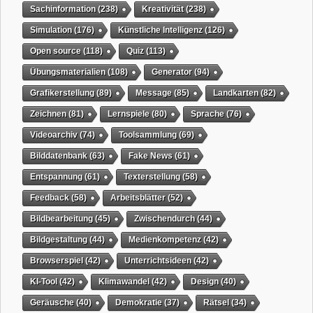
Sachinformation
(238)
Kreativität
(238)
Simulation
(176)
Künstliche Intelligenz
(126)
Open source
(118)
Quiz
(113)
Übungsmaterialien
(108)
Generator
(94)
Grafikerstellung
(89)
Message
(85)
Landkarten
(82)
Zeichnen
(81)
Lernspiele
(80)
Sprache
(76)
Videoarchiv
(74)
Toolsammlung
(69)
Bilddatenbank
(63)
Fake News
(61)
Entspannung
(61)
Texterstellung
(58)
Feedback
(58)
Arbeitsblätter
(52)
Bildbearbeitung
(45)
Zwischendurch
(44)
Bildgestaltung
(44)
Medienkompetenz
(42)
Browserspiel
(42)
Unterrichtsideen
(42)
KI-Tool
(42)
Klimawandel
(42)
Design
(40)
Geräusche
(40)
Demokratie
(37)
Rätsel
(34)