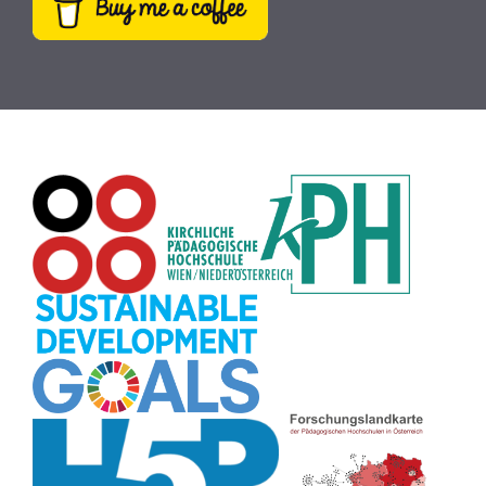
Dateiversand
(9)
Creative Commons
(9)
Pflanzen
(8)
Plakat
(8)
Wiki
(8)
Workshop
(8)
Rechtschreibung
(8)
Zeichen
(8)
Puzzle
(8)
Meditation
(8)
Rollenspiel
(8)
Globus
(8)
Datensicherheit
(8)
Übersetzen
(8)
Recherche
(8)
Wortschatz
(8)
Zitate
(8)
Karaoke
(8)
Adventskalender
(8)
Pflanzenbestimmung
(8)
Passwort
(8)
Rhythmus
(8)
Collage
(8)
Kompetenzen
(8)
Bildschirmschoner
(8)
Glücksrad
(7)
Audioaufnahme
(7)
Lärmampel
(7)
Tabellen
(7)
Anleitung
(7)
Argumentation
(7)
Symmetrie
(7)
Topografie
(7)
Fotopädagogik
(7)
Märchen
(7)
Malen
(7)
Muster
(7)
Erzählanlass
(7)
EU
(7)
Sitzplan
(7)
Grafik
(7)
Aufbauspiel
(7)
Chatbot
(7)
Bildgeschichte
(7)
Organisation
(7)
Naturklänge
(7)