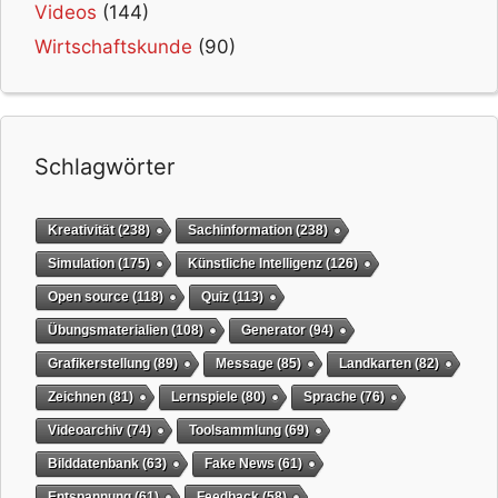
Videos
(144)
Wirtschaftskunde
(90)
Schlagwörter
Kreativität
(238)
Sachinformation
(238)
Simulation
(175)
Künstliche Intelligenz
(126)
Open source
(118)
Quiz
(113)
Übungsmaterialien
(108)
Generator
(94)
Grafikerstellung
(89)
Message
(85)
Landkarten
(82)
Zeichnen
(81)
Lernspiele
(80)
Sprache
(76)
Videoarchiv
(74)
Toolsammlung
(69)
Bilddatenbank
(63)
Fake News
(61)
Entspannung
(61)
Feedback
(58)