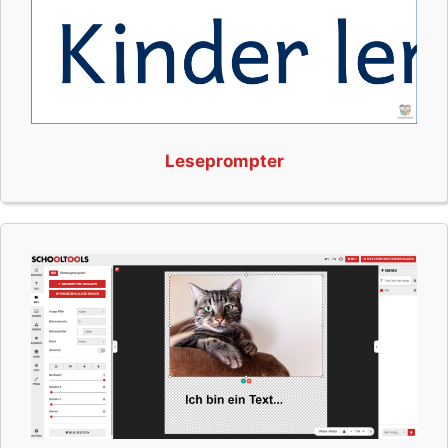
Leseprompter