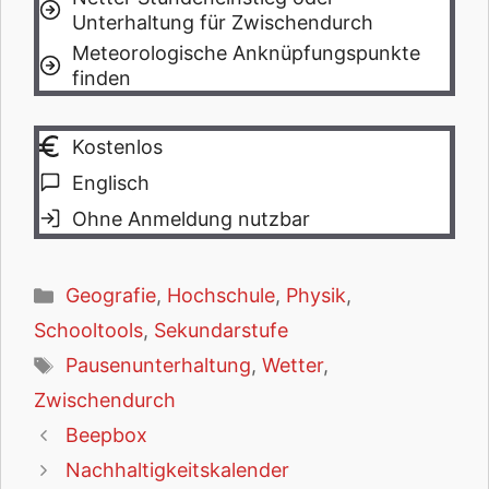
Unterhaltung für Zwischendurch
Meteorologische Anknüpfungspunkte
finden
Kostenlos
Englisch
Ohne Anmeldung nutzbar
Kategorien
Geografie
,
Hochschule
,
Physik
,
Schooltools
,
Sekundarstufe
Schlagwörter
Pausenunterhaltung
,
Wetter
,
Zwischendurch
Beepbox
Nachhaltigkeitskalender