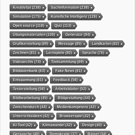
Kreativität
(238)
Sachinformation
(238)
Simulation
(175)
Künstliche Intelligenz
(126)
Open source
(118)
Quiz
(113)
Übungsmaterialien
(108)
Generator
(94)
Grafikerstellung
(89)
Message
(85)
Landkarten
(82)
Zeichnen
(81)
Lernspiele
(80)
Sprache
(76)
Videoarchiv
(74)
Toolsammlung
(69)
Bilddatenbank
(63)
Fake News
(61)
Entspannung
(61)
Feedback
(58)
Texterstellung
(58)
Arbeitsblätter
(52)
Bildbearbeitung
(45)
Bildgestaltung
(44)
Zwischendurch
(44)
Medienkompetenz
(42)
Unterrichtsideen
(42)
Browserspiel
(42)
KI-Tool
(42)
Klimawandel
(42)
Design
(40)
Geräusche
(40)
Demokratie
(37)
Rätsel
(34)