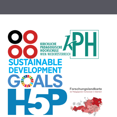
Globus
(8)
Puzzle
(8)
Wiki
(8)
Übersetzen
(8)
Passwort
(8)
Recherche
(8)
Karaoke
(8)
Rechtschreibung
(8)
Rollenspiel
(8)
Zeichen
(8)
Pflanzenbestimmung
(8)
Adventskalender
(8)
Workshop
(8)
Rhythmus
(8)
Pflanzen
(8)
Datensicherheit
(8)
Bildschirmschoner
(8)
Planetensystem
(8)
Kompetenzen
(8)
Wortschatz
(8)
Zitate
(8)
Meditation
(8)
Plakat
(8)
Collage
(8)
Topografie
(7)
Argumentation
(7)
Schulweg
(7)
Grafik
(7)
Fotopädagogik
(7)
EU
(7)
Zeichenspiel
(7)
Aufbauspiel
(7)
Visualisierung
(7)
Glücksrad
(7)
Musikbildung
(7)
Audioaufnahme
(7)
Sitzplan
(7)
Listen
(7)
Tabellen
(7)
Muster
(7)
Organisation
(7)
Märchen
(7)
Lärmampel
(7)
Symbole
(7)
Symmetrie
(7)
Fahrrad
(7)