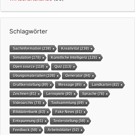
Schlagwörter
Sachinformation
(238)
Kreativität
(238)
Simulation
(176)
Künstliche Intelligenz
(126)
Open source
(118)
Quiz
(113)
Übungsmaterialien
(108)
Generator
(94)
Grafikerstellung
(89)
Message
(85)
Landkarten
(82)
Zeichnen
(81)
Lernspiele
(80)
Sprache
(76)
Videoarchiv
(74)
Toolsammlung
(69)
Bilddatenbank
(63)
Fake News
(61)
Entspannung
(61)
Texterstellung
(58)
Feedback
(58)
Arbeitsblätter
(52)