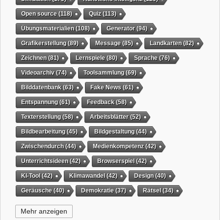
Open source
(118)
Quiz
(113)
Übungsmaterialien
(108)
Generator
(94)
Grafikerstellung
(89)
Message
(85)
Landkarten
(82)
Zeichnen
(81)
Lernspiele
(80)
Sprache
(76)
Videoarchiv
(74)
Toolsammlung
(69)
Bilddatenbank
(63)
Fake News
(61)
Entspannung
(61)
Feedback
(58)
Texterstellung
(58)
Arbeitsblätter
(52)
Bildbearbeitung
(45)
Bildgestaltung
(44)
Zwischendurch
(44)
Medienkompetenz
(42)
Unterrichtsideen
(42)
Browserspiel
(42)
KI-Tool
(42)
Klimawandel
(42)
Design
(40)
Geräusche
(40)
Demokratie
(37)
Rätsel
(34)
Grafikgestaltung
(32)
Timer
(32)
Wissensspiel
(31)
Mehr anzeigen
QR-Code
(31)
Suchmaschine
(31)