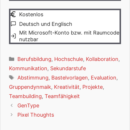
Kostenlos
Deutsch und Englisch
Mit Microsoft-Konto bzw. mit Raumcode
nutzbar
Kategorien
Berufsbildung
,
Hochschule
,
Kollaboration
,
Kommunikation
,
Sekundarstufe
Schlagwörter
Abstimmung
,
Bastelvorlagen
,
Evaluation
,
Gruppendynmaik
,
Kreativität
,
Projekte
,
Teambuilding
,
Teamfähigkeit
GenType
Pixel Thoughts